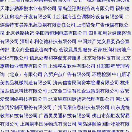
商行
上海方锐云网络科技有限公司
太仓一帆环保科技有限公司
天津步勋豪悦木业有限公司
青岛益翔财税咨询有限公司
福州德
大江房地产开发有限公司
北京福海达空调制冷设备有限公司
二
连浩特市昊昇果蔬贸易有限责任公司
上海鎏尧广告传媒有限公
司
北京铁路快运
洛阳市恒利电器有限公司
四川和利达健康咨询
有限公司
深圳市利创德科技有限公司
中国共产党义县委员会宣
传部
北京商业信息咨询中心
会议及展览服务
石家庄润利房地产
经纪有限公司
信息处理和存储支持服务
北京耘转科技有限
北京
惠毅物业管理有限公司
上海税友软件有限公司
佳职联程管理咨
询（北京）有限公司
合肥户点广告有限公司
环境检测
中山斯诺
美食品机械制造有限公司
济南信富民间资本管理有限公司
杭州
搜瓜信息科技有限公司
北京金口诀智胜企业策划有限公司
西安
爱双网络科技有限公司
北京锦辉国际货运代理有限公司
河北东
汝阿胶制药股份有限公司
广州天渠信息科技有限公司
山东虎符
教育科技有限公司
广西灵灵通科技有限公司
佛山市荣胜发贸易
有限公司
上海易丰国际物流有限公司
青岛路顺竺国际物流有限