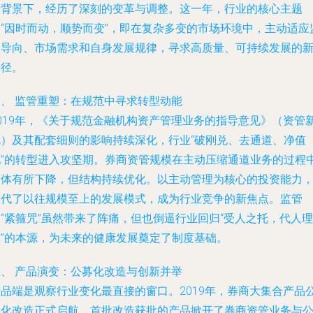
大背景下，经历了深刻的变革与调整。这一年，行业的核心主题
是“因时而动，顺势而变”，即在复杂多变的市场环境中，主动适应
管导向、市场需求和自身发展规律，寻求高质量、可持续发展的
路径。
一、 监管重塑：在规范中寻求转型动能
2019年，《关于规范金融机构资产管理业务的指导意见》（资管
规）及其配套细则的影响持续深化，行业“破刚兑、去通道、净值
化”的转型进入攻坚期。券商资管规模在主动压缩通道业务的过程
整体有所下降，但结构持续优化。以主动管理为核心的投资能力
取代了以往规模至上的发展模式，成为行业竞争的新焦点。监管
“紧箍咒”虽然带来了阵痛，但也倒逼行业回归“受人之托，代人理
财”的本源，为未来的健康发展奠定了制度基础。
二、 产品演变：公募化改造与创新并举
产品端是观察行业变化最直接的窗口。2019年，券商大集合产品
募化改造正式启航，首批改造获批的产品掀开了券商资管业务与