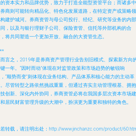
大的资本实力和品牌优势，致力于打造全能型资管平台；而诸多
小券商则可能转向精品化、特色化发展道路，在特定资产或策略
域构建护城河。券商资管与母公司投行、经纪、研究等业务的内
协同，以及与银行理财子公司、保险资管、信托等外部机构的合
作，将共同塑造一个更加开放、融合的大资管生态。
**
总而言之，2019年是券商资产管理行业告别旧模式、探索新方向
关键一年。“因时而动”体现在对监管政策和市场趋势的敏锐响
应，“顺势而变”则体现在业务结构、产品体系和核心能力的主动革
新。尽管转型之路依然挑战重重，但通过夯实主动管理根基、拥
科技创新、深化内外协同，券商资管必将在我国多层次资本市场
设和居民财富管理升级的大潮中，扮演更为重要和独特的角色。
若转载，请注明出处：http://www.jinchanzc.com/product/60.htm